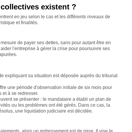
ollectives existent ?
entrent en jeu selon le cas et les différents niveaux de
stique et finalités.
en mesure de payer ses dettes, sans pour autant être en
aider l'entreprise à gérer la crise pour poursuivre ses
 apurées.
 expliquant sa situation est déposée auprès du tribunal
ffre une période d'observation initiale de six mois pour
s et à se redresser.
uvent se présenter : le mandataire a établi un plan de
ivités ou les problèmes ont été gérés. Dans ce cas, la
ésolus, une liquidation judiciaire est décidée.
paiements, alors un redressement est de mise. Il vise le