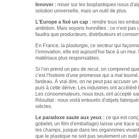
Innover :
miser sur les bioplastiques issus d'a
solution universelle, mais un outil de plus.
L'Europe a fixé un cap :
rendre tous les emball
ambition. Mais soyons honnêtes : ce n'est pas u
faudra que producteurs, distributeurs et cons
En France, la plasturgie, ce secteur qui façonne
l'innovation, elle est aujourd'hui face à un mu
matériaux plus responsables.
Si l'on prend un peu de recul, on comprend que 
c'est l'histoire d'une promesse qui a mal tourn
fardeau. À vrai dire, on ne peut pas accuser un 
puis à cette dérive. Les industries ont accélér
Les consommateurs, nous tous, ont accepté sans
Résultat : nous voilà entourés d'objets fabriqué
siècles.
Le paradoxe saute aux yeux :
ce qui est conç
gobelet, un film d'emballage) laisse une trace q
les champs, jusque dans les organismes vivants.
que le plastique ne soit pas seulement un outil