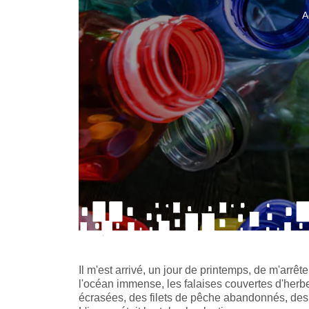
A
Il m'est arrivé, un jour de printemps, de m'arrêt
l'océan immense, les falaises couvertes d'herbes
écrasées, des filets de pêche abandonnés, des 