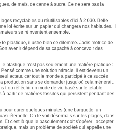
lgues, de maïs, de canne à sucre. Ce ne sera pas la
ages recyclables ou réutilisables d'ici à 2 030. Belle
ne loi écrite sur un papier qui changera nos habitudes. Il
ommateurs se réinventent ensemble.
 le plastique, illustre bien ce dilemme. Jadis motrice de
r. Son avenir dépend de sa capacité à concevoir des
le plastique n'est pas seulement une matière pratique :
é. Pensé comme une solution miracle, il est devenu un
seul acteur, car tout le monde a participé à ce succès
é la production sans se demander jusqu'où cela mènerait.
 trop réfléchir un mode de vie basé sur le jetable.
s à partir de matières fossiles qui persistent pendant des
u pour durer quelques minutes (une barquette, un
uasi éternelle. On le voit désormais sur les plages, dans
 Et c'est là que le basculement doit s'opérer : accepter
 pratique, mais un problème de société qui appelle une