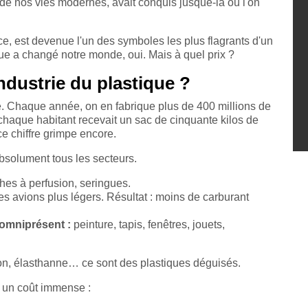
 de nos vies modernes, avait conquis jusque-là où l'on
nce, est devenue l'un des symboles les plus flagrants d'un
ique a changé notre monde, oui. Mais à quel prix ?
industrie du plastique ?
ue. Chaque année, on en fabrique plus de 400 millions de
chaque habitant recevait un sac de cinquante kilos de
ce chiffre grimpe encore.
absolument tous les secteurs.
hes à perfusion, seringues.
 les avions plus légers. Résultat : moins de carburant
 omniprésent :
peinture, tapis, fenêtres, jouets,
on, élasthanne… ce sont des plastiques déguisés.
e un coût immense :