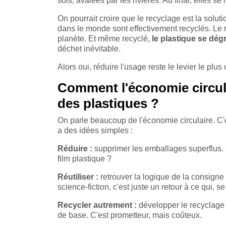
sols, avalées par les rivières. Au final, elles se
On pourrait croire que le recyclage est la solu
dans le monde sont effectivement recyclés. Le re
planète. Et même recyclé,
le plastique se dég
déchet inévitable.
Alors oui, réduire l'usage reste le levier le plus 
Comment l'économie circulai
des plastiques ?
On parle beaucoup de l'économie circulaire. C'
a des idées simples :
Réduire :
supprimer les emballages superflus
film plastique ?
Réutiliser :
retrouver la logique de la consigne
science-fiction, c'est juste un retour à ce qui, se f
Recycler autrement :
développer le recyclage
de base. C'est prometteur, mais coûteux.