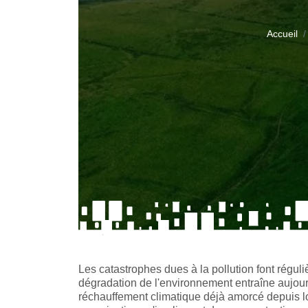
Accueil
Les catastrophes dues à la pollution font réguli
dégradation de l'environnement entraîne aujour
réchauffement climatique déjà amorcé depuis l