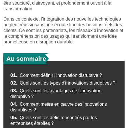
être structuré, clairvoyant, et profondément ouvert à la
transformation.
Dans ce contexte, l'intégration des nouvelles technologies
ne peut réussir sans une écoute fine des besoins réels des
clients. Ce sont les partenariats, les réseaux d'innovation et
la compréhension des usages qui transforment une idée
prometteuse en disruption durable.
Au sommaire
01.
Comment définir l'innovation disruptive ?
02.
Quels sont les types d'innovations disruptives ?
03.
Quels sont les avantages de l'innovation
disruptive ?
04.
Comment mettre en œuvre des innovations
disruptives ?
05.
Quels sont les défis rencontrés par les
entreprises établies ?